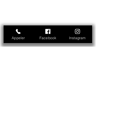
Appeler
Facebook
Instagram
autour de l'eau
randonnée
Voir tout
Posts similaires