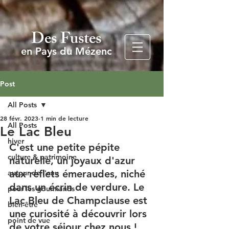
Des Fustes
en Pays du Mézenc
Post
All Posts
28 févr. 2023
1 min de lecture
All Posts
Le Lac Bleu
hiver
C'est une petite pépite 
culture & patrimoine
naturelle, un joyaux d'azur 
aux reflets émeraudes, niché 
autour de l'eau
dans un écrin de verdure. 
Le 
pour les gourmands
Lac Bleu de Champclause
 est 
bien-être
une curiosité à découvrir lors 
point de vue
de votre séjour chez nous !