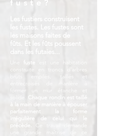
fuste?
Les fustiers construisent
les fustes. Les fustes sont
les maisons faites de
fûts. Et les fûts poussent
dans les futaies...
Une
fuste
est une habitation
construite en troncs d'arbres
bruts empilés, taillés et
entrecroisés de manière à
former un mur étanche et
solide.
Chaque rondin est taillé
à la main de manière à épouser
parfaitement la forme
irrégulière de celui qui le
précède.
Ce travail demande
une grande maîtrise de ce