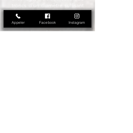
troncs d'un diamètre suffisant
et le soin apporté lors de la
construction à l'étanchéité
Appeler
Facebook
Instagram
des pièces permet de contrer
ce problème. Par ailleurs, une
fuste a un bilan carbone très
positif. Une fuste de 100 m2
faite de rondins de 25 cm de
diamètre piège environ 8
tonnes de CO2.