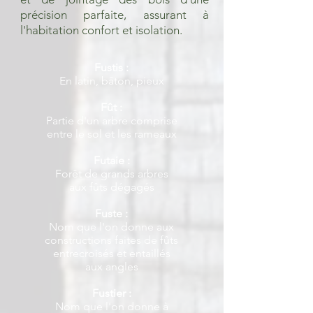
précision parfaite, assurant à
l'habitation confort et isolation.
Fustis :
En latin, bâton, pieux
Fût :
Partie d'un arbre comprise
entre le sol et les rameaux
Futaie :
Forêt de grands arbres
aux fûts dégagés
Fuste :
Nom que l'on donne aux
constructions faites de fûts
entrecroisés et entaillés
aux angles
Fustier :
Nom que l'on donne à