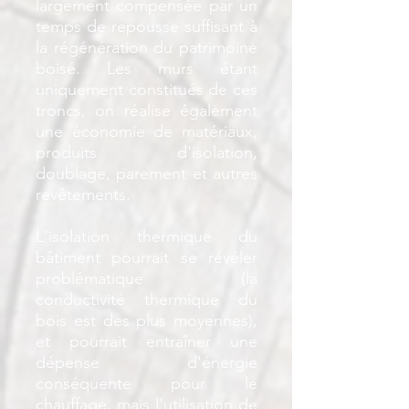
largement compensée par un
temps de repousse suffisant à
la régénération du patrimoine
boisé. Les murs étant
uniquement constitués de ces
troncs, on réalise également
une économie de matériaux,
produits d'isolation,
doublage, parement et autres
revêtements.
L'isolation thermique du
bâtiment pourrait se révéler
problématique (la
conductivité thermique du
bois est des plus moyennes),
et pourrait entraîner une
dépense d'énergie
conséquente pour le
chauffage, mais l'utilisation de