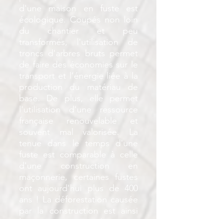
d'une maison en fuste est
écologique. Coupés non loin
du chantier et peu
transformés, l'utilisation de
troncs d'arbres bruts permet
de faire des économies sur le
transport et l’énergie liée à la
production du matériau de
base. De plus, elle permet
l'utilisation d'une ressource
française renouvelable et
souvent mal valorisée. La
tenue dans le temps d'une
fuste est comparable à celle
d'une construction en
maçonnerie, certaines fustes
ont aujourd'hui plus de 400
ans ! La déforestation causée
par la construction est ainsi