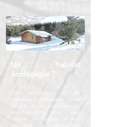
celui qui construit les
fustes
Un habitat
écologique ?
Dans la mesure où les
essences employées sont
locales, où les processus de
transformation sont peu
voraces en énergie et non
polluants, la construction