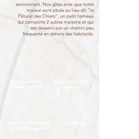
environnant. Nos gîtes ainsi que notre
maison sont situés au lieu-dit "le
Pâtural des Chiers", un petit hameau
qui comporte 2 autres maisons et qui
est desservi par un chemin peu
fréquenté en dehors des habitants.
terrain non clos
aucune pollution
entouré de forêt
lumineuse
table de pique-nique
barbecue
fauteuils
& parasol