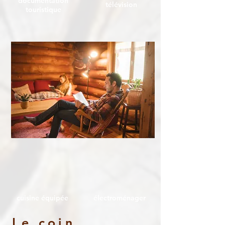
documentation
télévision
touristique
cuisine équipée
électroménager
Le coin