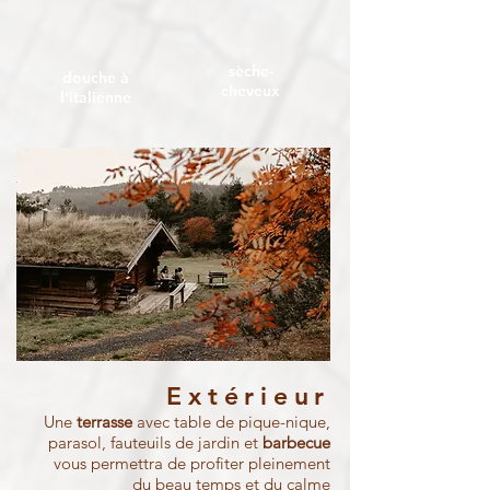
sèche-
douche à
cheveux
l'italienne
Extérieur
Une
terrasse
avec table de pique-nique,
parasol, fauteuils de jardin et
barbecue
vous permettra de profiter pleinement
du beau temps et du calme